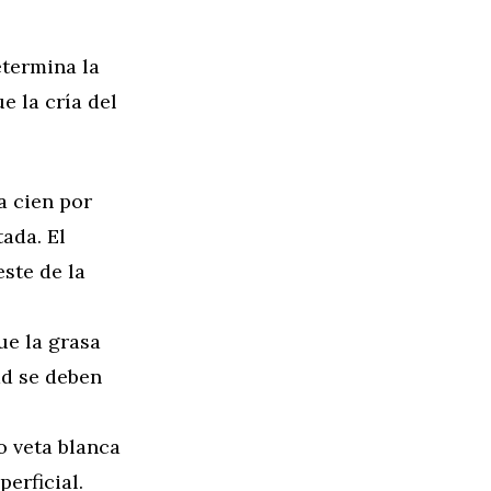
etermina la
e la cría del
a cien por
tada. El
ste de la
ue la grasa
ad se deben
o veta blanca
erficial.