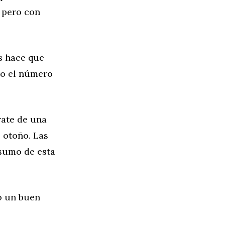
 pero con
s hace que
to el número
rate de una
 otoño. Las
sumo de esta
o un buen