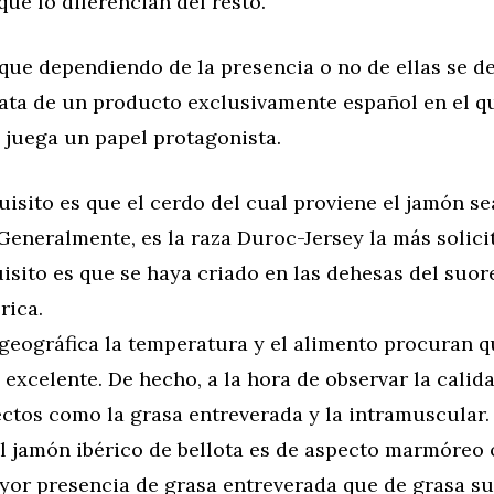
ue lo diferencian del resto.
 que dependiendo de la presencia o no de ellas se d
rata de un producto exclusivamente español en el qu
 juega un papel protagonista.
uisito es que el cerdo del cual proviene el jamón se
 Generalmente, es la raza Duroc-Jersey la más solici
sito es que se haya criado en las dehesas del suore
rica.
geográfica la temperatura y el alimento procuran q
 excelente. De hecho, a la hora de observar la calid
ctos como la grasa entreverada y la intramuscular.
l jamón ibérico de bellota es de aspecto marmóreo 
or presencia de grasa entreverada que de grasa sup