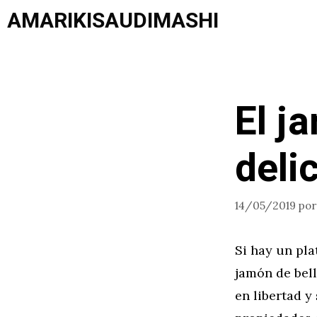
Saltar
AMARIKISAUDIMASHI
al
contenido
El j
deli
14/05/2019
po
Si hay un pla
jamón de bell
en libertad y