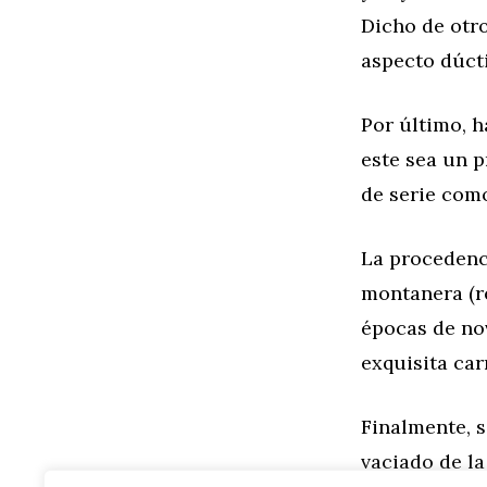
Dicho de otr
aspecto dúcti
Por último, 
este sea un 
de serie como
La procedenci
montanera (r
épocas de no
exquisita car
Finalmente, 
vaciado de la