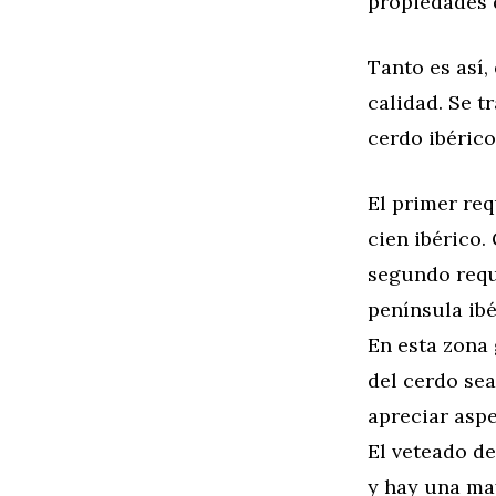
propiedades q
Tanto es así,
calidad. Se t
cerdo ibérico
El primer req
cien ibérico.
segundo requi
península ibé
En esta zona 
del cerdo sea
apreciar aspe
El veteado de
y hay una may