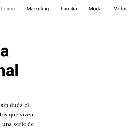
trición
Marketing
Familia
Moda
Motor
na
nal
 sin duda el
dos que viven
n una serie de