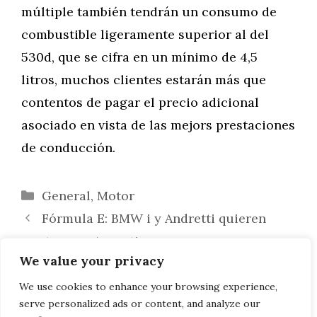
múltiple también tendrán un consumo de
combustible ligeramente superior al del
530d, que se cifra en un mínimo de 4,5
litros, muchos clientes estarán más que
contentos de pagar el precio adicional
asociado en vista de las mejors prestaciones
de conducción.
Categorías
General
,
Motor
Fórmula E: BMW i y Andretti quieren
puntuar en Argentina
We value your privacy
BMW Alpina B5 2017: un vídeo muestra la
potencia del G30 antes de su debut en
We use cookies to enhance your browsing experience,
serve personalized ads or content, and analyze our
Ginebra