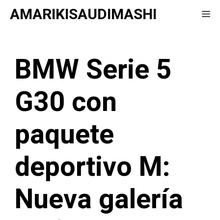
Saltar
AMARIKISAUDIMASHI
Me
al
contenido
BMW Serie 5
G30 con
paquete
deportivo M:
Nueva galería