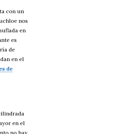
ta con un
Buchloe nos
muflada en
ante es
ría de
idan en el
es de
cilindrada
ayor en el
nto no hay