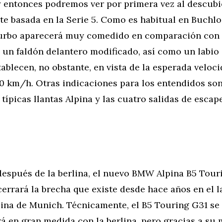
y entonces podremos ver por primera vez al descubi
te basada en la Serie 5. Como es habitual en Buchl
turbo aparecerá muy comedido en comparación con
 un faldón delantero modificado, así como un labio
tablecen, no obstante, en vista de la esperada velo
0 km/h. Otras indicaciones para los entendidos son
 típicas llantas Alpina y las cuatro salidas de escap
espués de la berlina, el nuevo BMW Alpina B5 Tour
 cerrará la brecha que existe desde hace años en el 
lina de Munich. Técnicamente, el B5 Touring G31 se
á en gran medida con la berlina, pero gracias a su