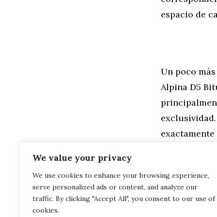
espacio de ca
Un poco más 
Alpina D5 Bit
principalmen
exclusividad
exactamente 
nuevo diésel 
We value your privacy
We use cookies to enhance your browsing experience,
Categorías
General
,
Mo
serve personalized ads or content, and analyze our
BMW Serie 5 
Planta de BM
traffic. By clicking "Accept All", you consent to our use of
cookies.