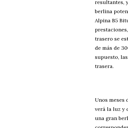
resultantes, 
berlina poten
Alpina B5 Bi
prestaciones,
trasero se es
de más de 30
supuesto, las
trasera.
Unos meses d
verá la luz y
una gran ber
corresponder