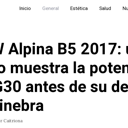
Inicio
General
Estética
Salud
Nu
Alpina B5 2017: 
o muestra la pote
G30 antes de su d
inebra
or
Caitriona