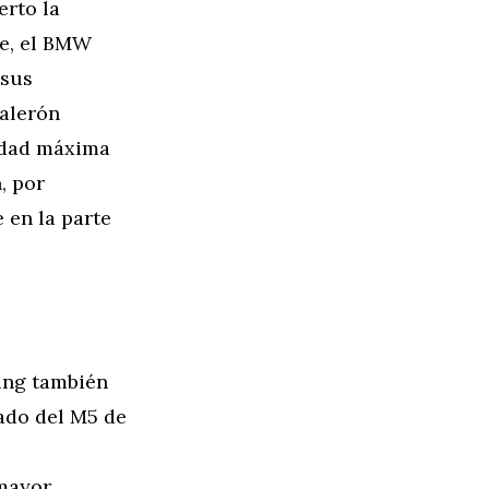
erto la
oe, el BMW
 sus
 alerón
cidad máxima
, por
e en la parte
ing también
lado del M5 de
 mayor