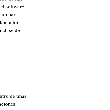
del software
y un par
clamación
a clase de
entro de unas
taciones