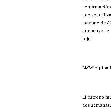
confirmación 
que se utiliz
máximo de 80
aún mayor en 
lujo!
BMW Alpina B
El estreno mu
dos semanas, 