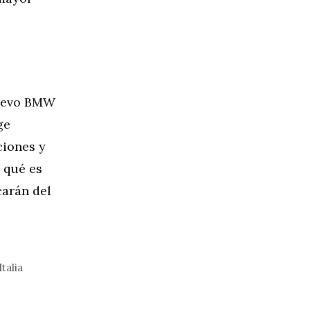
nuevo BMW
ge
ciones y
 qué es
carán del
talia