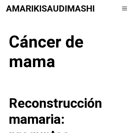
Saltar
AMARIKISAUDIMASHI
Me
al
contenido
Cáncer de
mama
Reconstrucción
mamaria: