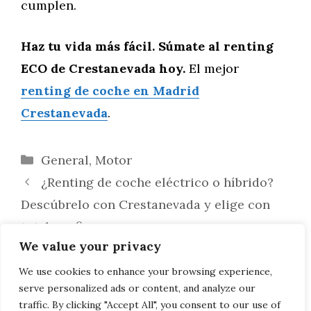
cumplen.
Haz tu vida más fácil. Súmate al renting
ECO de Crestanevada hoy.
El mejor
renting de coche en Madrid
Crestanevada
.
Categorías
General
,
Motor
¿Renting de coche eléctrico o híbrido?
Descúbrelo con Crestanevada y elige con
total confianza
We value your privacy
Garantías en coches de segunda mano:
Todo lo que necesitas saber antes de
We use cookies to enhance your browsing experience,
serve personalized ads or content, and analyze our
comprar en Madrid
traffic. By clicking "Accept All", you consent to our use of