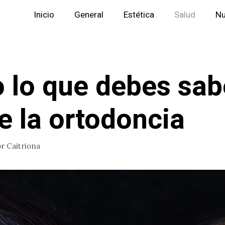
Inicio
General
Estética
Salud
Nu
 lo que debes sab
e la ortodoncia
or
Caitriona