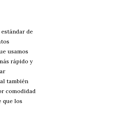
 estándar de
atos
 que usamos
más rápido y
ar
tal también
yor comodidad
e que los