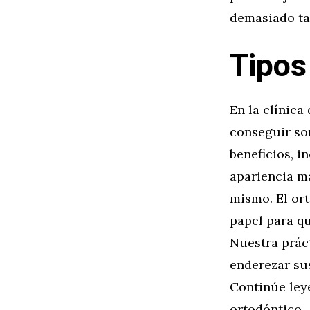
demasiado ta
Tipos
En la clínica
conseguir so
beneficios, i
apariencia má
mismo. El or
papel para q
Nuestra práct
enderezar sus
Continúe ley
ortodóntico.