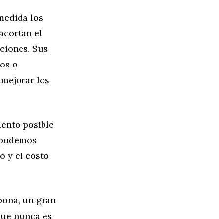
medida los
acortan el
pciones. Sus
dos o
 mejorar los
iento posible
, podemos
o y el costo
pona, un gran
que nunca es