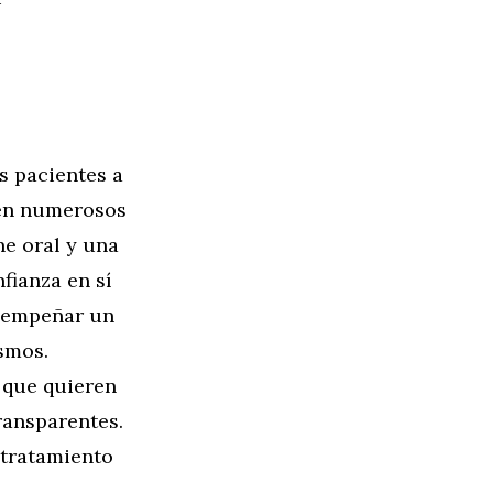
s pacientes a
nen numerosos
ne oral y una
fianza en sí
esempeñar un
smos.
s que quieren
ransparentes.
 tratamiento