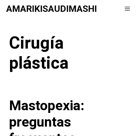
Saltar
AMARIKISAUDIMASHI
Me
al
contenido
Cirugía
plástica
Mastopexia:
preguntas