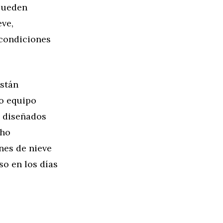
pueden
eve,
 condiciones
están
o equipo
n diseñados
cho
nes de nieve
so en los días