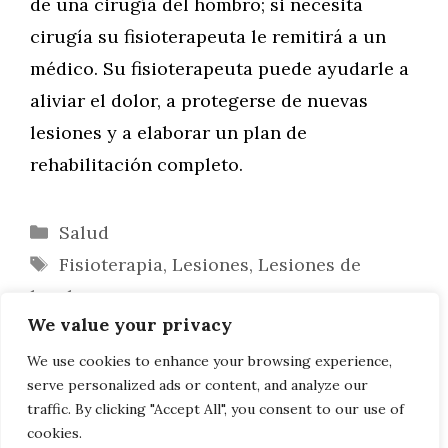
de una cirugía del hombro; si necesita
cirugía su fisioterapeuta le remitirá a un
médico. Su fisioterapeuta puede ayudarle a
aliviar el dolor, a protegerse de nuevas
lesiones y a elaborar un plan de
rehabilitación completo.
Categorías
Salud
Etiquetas
Fisioterapia
,
Lesiones
,
Lesiones de
hombro
We value your privacy
¿Qué es la terapia PRP?
La publicidad y el marketing en la
We use cookies to enhance your browsing experience,
serve personalized ads or content, and analyze our
industria de la salud
traffic. By clicking "Accept All", you consent to our use of
cookies.