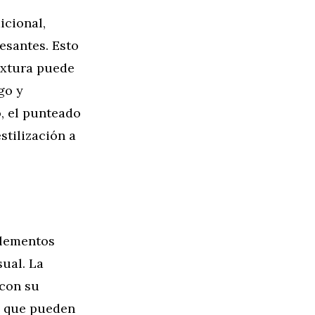
icional,
esantes. Esto
textura puede
go y
, el punteado
stilización a
elementos
sual. La
 con su
os que pueden