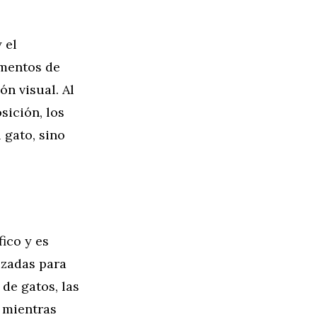
 el
ementos de
ón visual. Al
sición, los
 gato, sino
ico y es
izadas para
 de gatos, las
, mientras