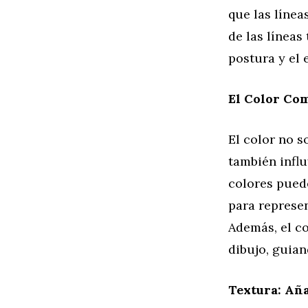
que las línea
de las línea
postura y el 
El Color Co
El color no s
también influ
colores puede
para represen
Además, el co
dibujo, guian
Textura: Añ