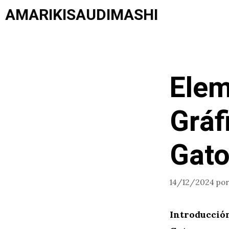
Saltar
AMARIKISAUDIMASHI
al
contenido
Elem
Gráf
Gat
14/12/2024
po
Introducción