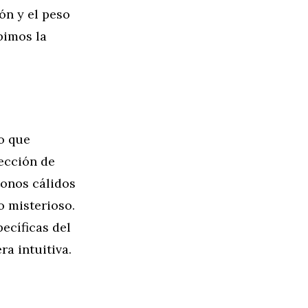
ón y el peso
bimos la
no que
lección de
tonos cálidos
o misterioso.
ecíficas del
ra intuitiva.