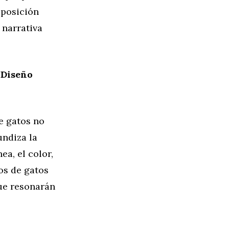
mposición
 narrativa
 Diseño
de gatos no
undiza la
ea, el color,
jos de gatos
ue resonarán