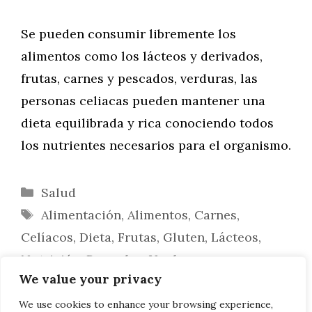
Se pueden consumir libremente los
alimentos como los lácteos y derivados,
frutas, carnes y pescados, verduras, las
personas celiacas pueden mantener una
dieta equilibrada y rica conociendo todos
los nutrientes necesarios para el organismo.
Categorías
Salud
Etiquetas
Alimentación
,
Alimentos
,
Carnes
,
Celíacos
,
Dieta
,
Frutas
,
Gluten
,
Lácteos
,
Nutrición
,
Pescados
,
Verduras
We value your privacy
Enfermedad celíaca
Celíacos, comer representa un 60% más
We use cookies to enhance your browsing experience,